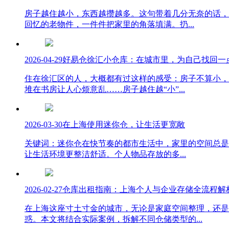
房子越住越小，东西越攒越多。这句带着几分无奈的话，
回忆的老物件，一件件把家里的角落填满。扔...
2026-04-29
好易仓徐汇小仓库：在城市里，为自己找回一
住在徐汇区的人，大概都有过这样的感受：房子不算小，
堆在书房让人心烦意乱……房子越住越“小”...
2026-03-30
在上海使用迷你仓，让生活更宽敞
关键词：迷你仓在快节奏的都市生活中，家里的空间总是
让生活环境更整洁舒适。个人物品存放的多...
2026-02-27
仓库出租指南：上海个人与企业存储全流程解
在上海这座寸土寸金的城市，无论是家庭空间整理，还是
惑。本文将结合实际案例，拆解不同仓储类型的...