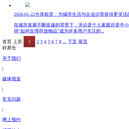
2026-01-22
仓库租赁：为城市生活与企业运营提供更灵活
在城市发展不断提速的背景下，无论是个人家庭还是中小
得“如何合理存放物品”成为许多用户关注的...
首页
上页
1
2
3
4
5
6
7
8
...
下页
尾页
好易仓
关于我们
|
媒体报道
|
常见问题
|
网上预约